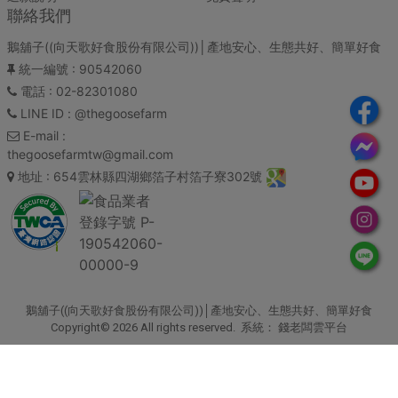
聯絡我們
鵝舖子((向天歌好食股份有限公司))│產地安心、生態共好、簡單好食
統一編號
: 90542060
電話
: 02-82301080
LINE ID
: @thegoosefarm
E-mail
:
thegoosefarmtw@gmail.com
地址
: 654雲林縣四湖鄉箔子村箔子寮302號
鵝舖子((向天歌好食股份有限公司))│產地安心、生態共好、簡單好食
Copyright© 2026 All rights reserved. 系統：
錢老闆雲平台