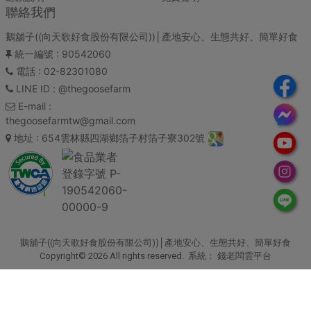
聯絡我們
鵝舖子((向天歌好食股份有限公司))│產地安心、生態共好、簡單好食
統一編號
: 90542060
電話
: 02-82301080
LINE ID
: @thegoosefarm
E-mail
:
thegoosefarmtw@gmail.com
地址
: 654雲林縣四湖鄉箔子村箔子寮302號
鵝舖子((向天歌好食股份有限公司))│產地安心、生態共好、簡單好食
Copyright© 2026 All rights reserved. 系統：
錢老闆雲平台