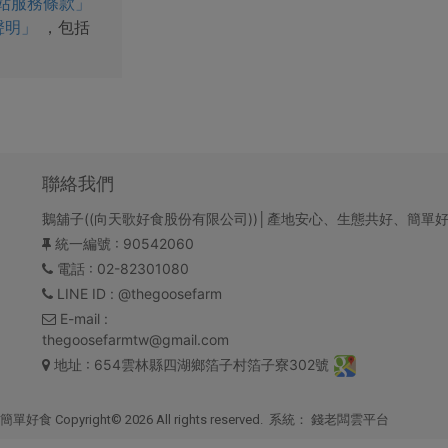
站服務條款」
聲明」
，包括
聯絡我們
鵝舖子((向天歌好食股份有限公司))│產地安心、生態共好、簡單
統一編號
: 90542060
電話
: 02-82301080
LINE ID
: @thegoosefarm
E-mail
:
thegoosefarmtw@gmail.com
地址
: 654雲林縣四湖鄉箔子村箔子寮302號
right© 2026 All rights reserved. 系統：
錢老闆雲平台