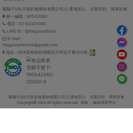
鵝舖子((向天歌好食股份有限公司))│產地安心、生態共好、簡單好食
統一編號
: 90542060
電話
: 02-82301080
LINE ID
: @thegoosefarm
E-mail
:
thegoosefarmtw@gmail.com
地址
: 654雲林縣四湖鄉箔子村箔子寮302號
鵝舖子((向天歌好食股份有限公司))│產地安心、生態共好、簡單好食
Copyright© 2026 All rights reserved. 系統：
錢老闆雲平台