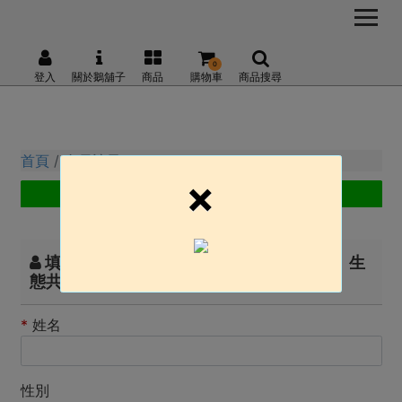
0
登入
關於鵝舖子
商品
購物車
商品搜尋
首頁
會員註冊
×
填妥註冊資料就能成為 鵝舖子│產地安心、生
態共好、簡單好食 的會員囉！
*
姓名
性別