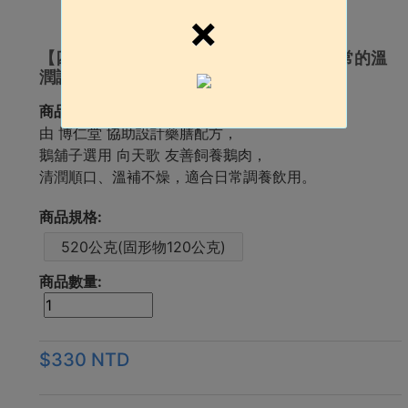
×
【四君四臣藥膳鵝肉湯】 一碗可以走進日常的溫
潤調養湯
商品簡介:
由 博仁堂 協助設計藥膳配方，
鵝舖子選用 向天歌 友善飼養鵝肉，
清潤順口、溫補不燥，適合日常調養飲用。
商品規格:
520公克(固形物120公克)
商品數量:
$330 NTD