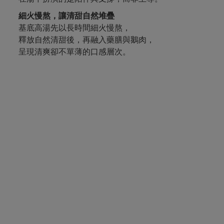
細火慢熬，讓清甜自然堆疊
基底高湯先以長時間細火慢熬，
釋放自然清甜後，再融入藥膳與鵝肉，
呈現清爽卻不單薄的口感層次。