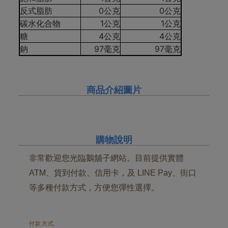
反式脂肪
0公克
0公克
碳水化合物
1公克
1公克
糖
4公克
4公克
鈉
97毫克
97毫克
商品介紹圖片
購物說明
非常歡迎您光臨鵝舖子網站。目前提供實體
ATM、貨到付款、信用卡，及 LINE Pay、街口
等多種付款方式，方便您彈性選擇。
付款方式