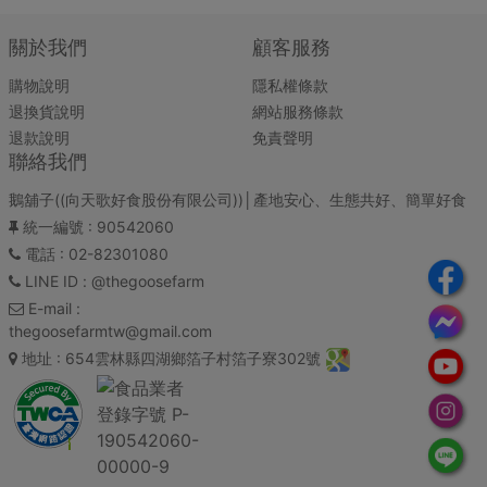
關於我們
顧客服務
購物說明
隱私權條款
退換貨說明
網站服務條款
退款說明
免責聲明
聯絡我們
鵝舖子((向天歌好食股份有限公司))│產地安心、生態共好、簡單好食
統一編號
: 90542060
電話
: 02-82301080
LINE ID
: @thegoosefarm
E-mail
:
thegoosefarmtw@gmail.com
地址
: 654雲林縣四湖鄉箔子村箔子寮302號