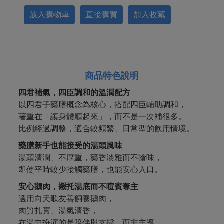
放入購物車
直接購買
加入收藏
商品特色說明
四君補氣，四臣調和的溫潤配方
以四君子藥膳概念為核心，搭配四臣輔助調和，
著重在「讓身體順起來」，而不是一次補很多。
比例經過調整，適合較頻繁、日常型的飲用情境。
藥膳新手也能接受的湯頭風味
湯頭清潤、不厚重，藥香淡雅而不搶味，
即使平時較少接觸藥膳，也能安心入口。
安心鵝肉，襯托湯底而不喧賓奪主
選用向天歌友善飼養鵝肉，
肉質扎實、湯氣清香，
在湯中扮演的是陪伴與支撐，而非主導。