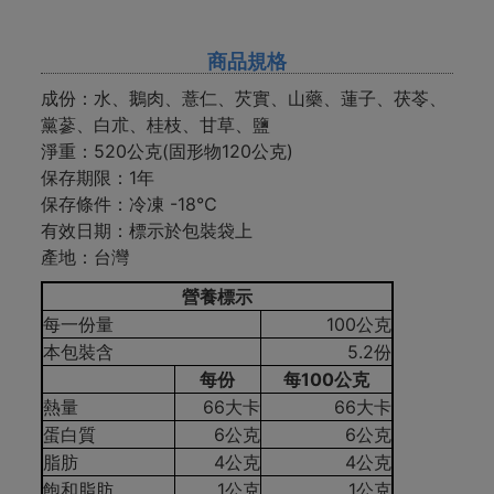
商品規格
成份：水、鵝肉、薏仁、芡實、山藥、蓮子、茯苓、
黨蔘、白朮、桂枝、甘草、鹽
淨重：520公克(固形物120公克)
保存期限：1年
保存條件：冷凍 -18℃
有效日期：標示於包裝袋上
產地：台灣
營養標示
每一份量
100公克
本包裝含
5.2份
每份
每100公克
熱量
66大卡
66大卡
蛋白質
6公克
6公克
脂肪
4公克
4公克
飽和脂肪
1公克
1公克