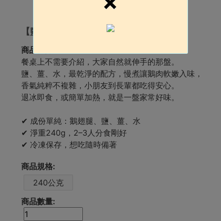
×
【鹽水鵝翅腿】上桌，大家自然伸手
商品簡介:
餐桌上不需要介紹，大家自然就伸手的那盤。
鹽、薑、水，最乾淨的配方，慢煮讓鵝肉軟嫩入味，
香氣純粹不複雜，小朋友到長輩都吃得安心。
退冰即食，或簡單加熱，就是一盤家常好味。
✔ 成份單純：鵝翅腿、鹽、薑、水
✔ 淨重240g，2–3人分食剛好
✔ 冷凍保存，想吃隨時備著
商品規格:
240公克
商品數量: