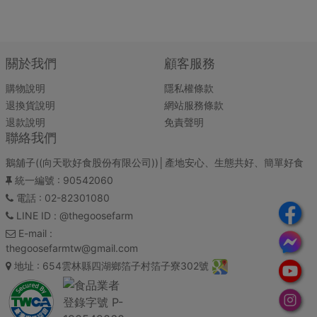
關於我們
顧客服務
購物說明
隱私權條款
退換貨說明
網站服務條款
退款說明
免責聲明
聯絡我們
鵝舖子((向天歌好食股份有限公司))│產地安心、生態共好、簡單好食
統一編號
: 90542060
電話
: 02-82301080
LINE ID
: @thegoosefarm
E-mail
:
thegoosefarmtw@gmail.com
地址
: 654雲林縣四湖鄉箔子村箔子寮302號