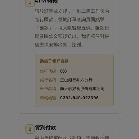
ATM 轉帳
1
請於訂單成立後，一到二個工作天內
進行匯款，並於訂單查詢頁面點擊
「匯款」，填入帳號後五碼、匯款日
期及匯款金額後送出。我們將於對帳
後盡快安排出貨，謝謝。
鵝舖子帳戶資訊
銀行代碼
808
銀行名稱
玉山銀行斗六分行
帳戶名稱
向天歌好食股份有限公司
0392‑940‑023396
轉帳帳號
貨到付款
2
委由黑貓宅配收取款項，需加收手續