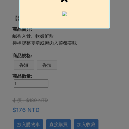
【滷鵝翅腿】鹹香入骨、軟嫩鮮甜不乾柴
商品簡介:
鹹香入骨、軟嫩鮮甜
棒棒腿整隻啃或撥肉入菜都美味
商品規格:
香滷
香辣
商品數量:
市價：$180 NTD
$176 NTD
放入購物車
直接購買
加入收藏