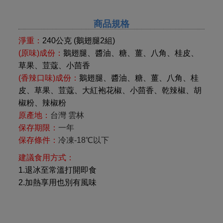
商品規格
淨重：
240
公克 (鵝翅腿2組)
(原味)成份：
鵝翅腿、醬油、糖、薑、八角、桂皮、
草果、荳蔻、小茴香
(香辣口味)成份：
鵝翅腿、醬油、糖、薑、八角、桂
皮、草果、荳蔻、大紅袍花椒、小茴香、乾辣椒、胡
椒粉、辣椒粉
原產地：
台灣
雲林
保存期限：
一年
保存條件：
冷凍
-18
℃以下
建議食用方式：
1.退冰至常溫打開即食
2.加熱享用也別有風味