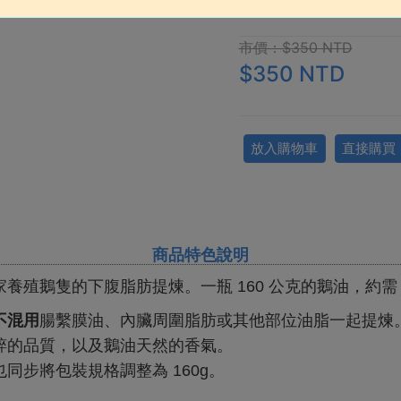
市價：$350 NTD
$350 NTD
放入購物車
直接購買
商品特色說明
養殖鵝隻的下腹脂肪提煉。一瓶 160 公克的鵝油，約需 
不混用
腸繫膜油、內臟周圍脂肪或其他部位油脂一起提煉
粹的品質，以及鵝油天然的香氣。
同步將包裝規格調整為 160g。