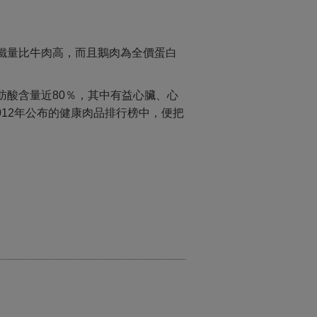
鐵量比牛肉高，而且鵝肉為全價蛋白
肪酸含量近
80
％，其中有益心臟、心
012
年公布的健康肉品排行榜中，便把