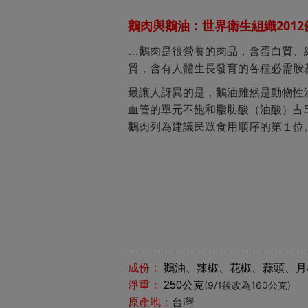
2012
鵝肉與鵝油：世界衛生組織
…
鵝肉是很營養的肉品，含蛋白質、
質，含有人體生長發育的各種必需胺
最讓人訝異的是，鵝油雖然是動物性
血管的單元不飽和脂肪酸（油酸）占
鵝肉列為建議民眾食用順序的第１位
成份：
鵝油、辣椒、花椒、蒜頭、月
淨重：
250
公克
(9/1後改為160公克)
原產地：
台灣