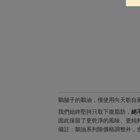
鵝舖子的鵝油，僅使用向天歌自家
我們始終堅持只取下腹脂肪，
絕
因此保留了更乾淨的風味、更純
備註：鵝油系列除價格調整外，也