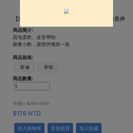
【滷鵝翅】香辣唰嘴的古早味，追劇的最佳良伴
商品簡介:
質地柔軟、皮香帶勁
聚餐小酌，露營拌嘴第一推
商品規格:
香滷
香辣
商品數量:
市價：$180 NTD
$176 NTD
放入購物車
直接購買
加入收藏