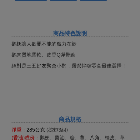
商品特色說明
鵝翅讓人欲罷不能的魔力在於
鵝肉質地柔軟、皮香Q彈帶勁
絕對是三五好友聚會小酌，露營拌嘴零食最佳選擇！
商品規格
(鵝翅3組)
淨重：
285
公克
(香滷)成份：
鵝翅、醬油、糖、薑、八角、桂皮、草