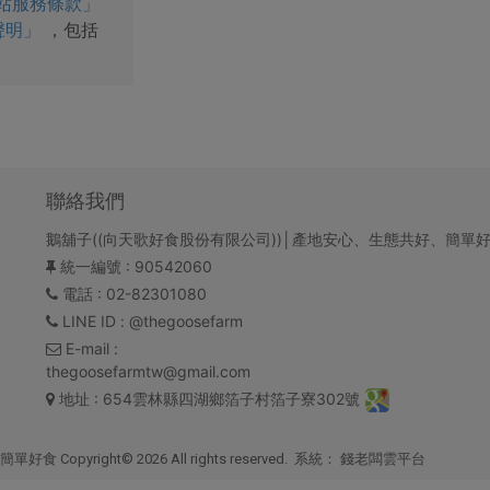
站服務條款」
聲明」
，包括
聯絡我們
鵝舖子((向天歌好食股份有限公司))│產地安心、生態共好、簡單
統一編號
: 90542060
電話
: 02-82301080
LINE ID
: @thegoosefarm
E-mail
:
thegoosefarmtw@gmail.com
地址
: 654雲林縣四湖鄉箔子村箔子寮302號
right© 2026 All rights reserved. 系統：
錢老闆雲平台