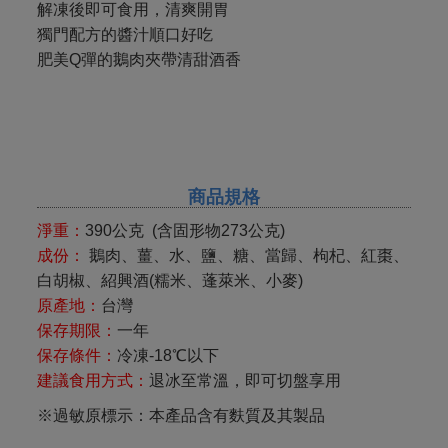
解凍後即可食用，清爽開胃
獨門配方的醬汁順口好吃
肥美Q彈的鵝肉夾帶清甜酒香
商品規格
淨重：
390公克 (含固形物273公克)
成份：
鵝肉、薑、水、鹽、糖、當歸、枸杞、紅棗、
白胡椒、紹興酒(糯米、蓬萊米、小麥)
原產地：
台灣
保存期限：
一年
保存條件：
冷凍-18℃以下
建議食用方式：
退冰至常溫，即可切盤享用
※過敏原標示：本產品含有麩質及其製品