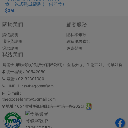
食，乾式熟成鵝胸 (非供即食)
$360
關於我們
顧客服務
購物說明
隱私權條款
退換貨說明
網站服務條款
退款說明
免責聲明
聯絡我們
鵝舖子((向天歌好食股份有限公司))│產地安心、生態共好、簡單好食
統一編號
: 90542060
電話
: 02-82301080
LINE ID
: @thegoosefarm
E-mail
:
thegoosefarmtw@gmail.com
地址
: 654雲林縣四湖鄉箔子村箔子寮302號