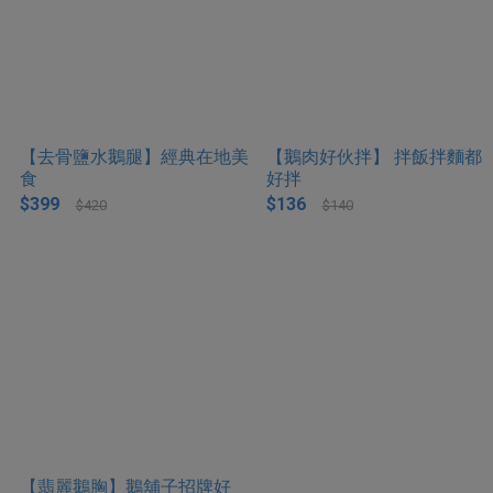
【去骨鹽水鵝腿】經典在地美
【鵝肉好伙拌】 拌飯拌麵都
食
好拌
$399
$136
$420
$140
【翡麗鵝胸】鵝舖子招牌好