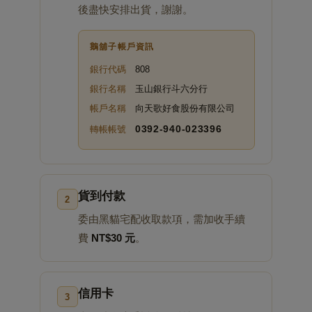
後盡快安排出貨，謝謝。
鵝舖子帳戶資訊
銀行代碼
808
銀行名稱
玉山銀行斗六分行
帳戶名稱
向天歌好食股份有限公司
0392‑940‑023396
轉帳帳號
貨到付款
2
委由黑貓宅配收取款項，需加收手續
費
NT$30 元
。
信用卡
3