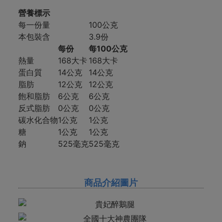
營養標示
每一份量
100公克
本包裝含
3.9份
每份
每100公克
熱量
168大卡
168大卡
蛋白質
14公克
14公克
脂肪
12公克
12公克
飽和脂肪
6公克
6公克
反式脂肪
0公克
0公克
碳水化合物
1公克
1公克
糖
1公克
1公克
鈉
525毫克
525毫克
商品介紹圖片