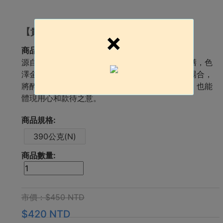
【貴妃醉鵝腿】浙江名菜 酒香肉嫩
×
商品簡介:
源自浙江名菜，選用鮮嫩鵝腿浸泡於紹興酒與藥膳，色
澤金黃、香氣濃郁、肉質鮮嫩，在宴客或節慶等場合，
將醉鵝腿擺盤上桌，不僅可以增添菜色的豐富性，也能
體現用心和款待之意。
商品規格:
390公克(N)
商品數量:
市價：$450 NTD
$420 NTD