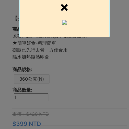
×
【去骨鹽水鵝腿】經典在地美食
商品簡介:
以薑、蔥、酒細細悶煮，鵝腿鮮甜多汁
★簡單好食-料理簡單
鵝腿已先行去骨，方便食用
隔水加熱復熱即食
商品規格:
360公克(N)
商品數量:
市價：$420 NTD
$399 NTD