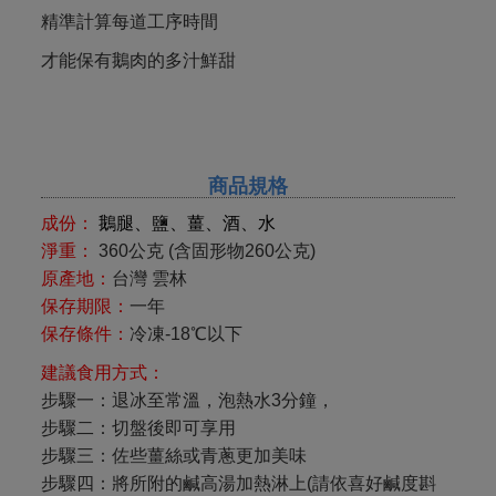
精準計算每道工序時間
才能保有鵝肉的多汁鮮甜
商品規格
成份：
鵝腿、鹽、薑、酒、水
淨重：
360公克 (含固形物260公克)
原產地：
台灣
雲林
保存期限：
一年
保存條件：
冷凍
-18
℃以下
建議食用方式：
步驟一：退冰至常溫，泡熱水3分鐘，
步驟二：切盤後即可享用
步驟三：佐些薑絲或青蔥更加美味
步驟四：將所附的鹹高湯加熱淋上(請依喜好鹹度斟