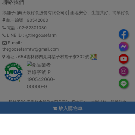
聯絡我們
鵝舖子((向天歌好食股份有限公司))│產地安心、生態共好、簡單好食
統一編號
: 90542060
電話
: 02-82301080
LINE ID
: @thegoosefarm
E-mail
:
thegoosefarmtw@gmail.com
地址
: 654雲林縣四湖鄉箔子村箔子寮302號
鵝舖子((向天歌好食股份有限公司))│產地安心、生態共好、簡單好食
放入購物車
Copyright© 2026 All rights reserved. 系統：
錢老闆雲平台