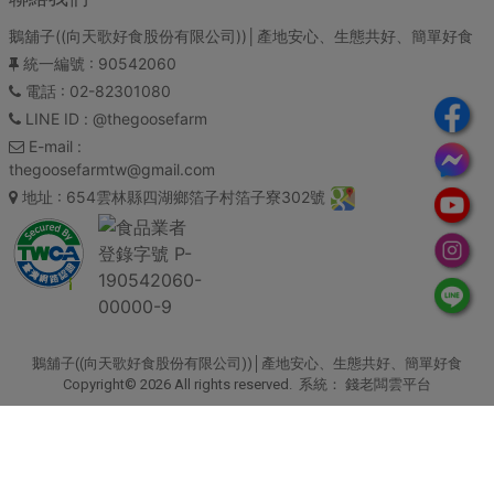
鵝舖子((向天歌好食股份有限公司))│產地安心、生態共好、簡單好食
統一編號
: 90542060
電話
: 02-82301080
LINE ID
: @thegoosefarm
E-mail
:
thegoosefarmtw@gmail.com
地址
: 654雲林縣四湖鄉箔子村箔子寮302號
鵝舖子((向天歌好食股份有限公司))│產地安心、生態共好、簡單好食
Copyright© 2026 All rights reserved. 系統：
錢老闆雲平台