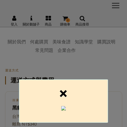
0
登入
關於鵝舖子
商品
購物車
商品搜尋
關於我們
何處購買
美味食譜
知識學堂
購買説明
常見問題
企業合作
運送方式
運送方式與費用
×
冷凍宅配
黑貓冷凍宅配
台灣本島 NT$200
離島 NT$340